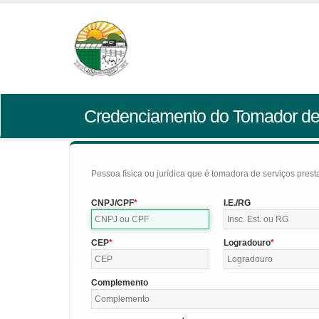
Credenciamento do Tomador de
Pessoa física ou jurídica que é tomadora de serviços pres
CNPJ/CPF
I.E./RG
CEP
Logradouro
Complemento