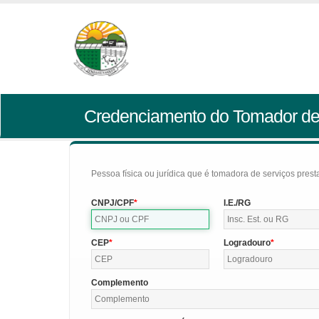
Credenciamento do Tomador de
Pessoa física ou jurídica que é tomadora de serviços pres
CNPJ/CPF
I.E./RG
CEP
Logradouro
Complemento