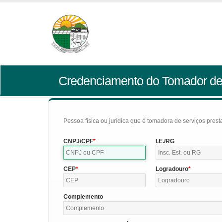
Credenciamento do Tomador de
Pessoa física ou jurídica que é tomadora de serviços pres
CNPJ/CPF
I.E./RG
CEP
Logradouro
Complemento