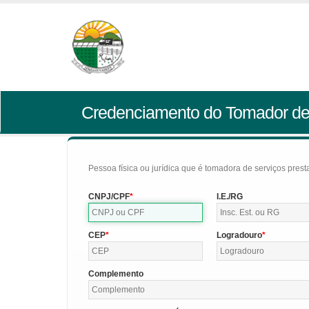
Credenciamento do Tomador de
Pessoa física ou jurídica que é tomadora de serviços pres
CNPJ/CPF
I.E./RG
CEP
Logradouro
Complemento