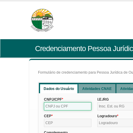
Credenciamento Pessoa Jurídic
Formulário de credenciamento para Pessoa Jurídica de Outr
Dados do Usuário
Atividades CNAE
Ativida
CNPJ/CPF
I.E./RG
CEP
Logradouro
Complemento