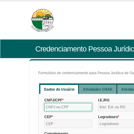
Credenciamento Pessoa Jurídic
Formulário de credenciamento para Pessoa Jurídica de Outr
Dados do Usuário
Atividades CNAE
Ativida
CNPJ/CPF
I.E./RG
CEP
Logradouro
Complemento