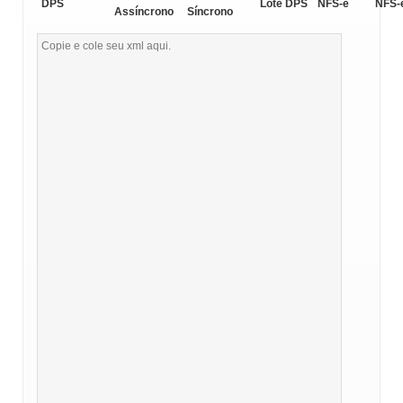
DPS
Lote DPS
NFS-e
NFS-
Assíncrono
Síncrono