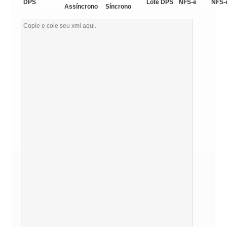
DPS
Lote DPS
NFS-e
NFS-
Assíncrono
Síncrono