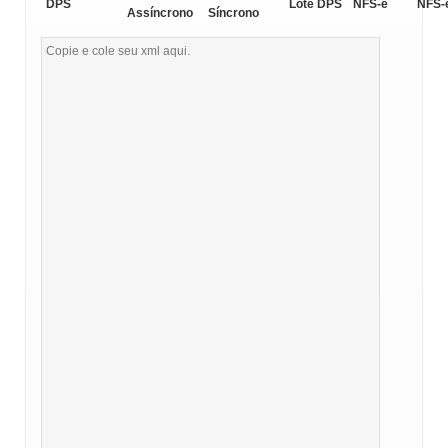
DPS
Lote DPS
NFS-e
NFS-
Assíncrono
Síncrono