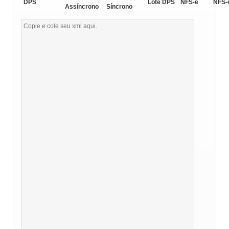
DPS
Lote DPS
NFS-e
NFS-
Assíncrono
Síncrono