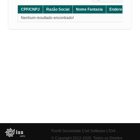
CPF/CNPJ
Razão Social
Nome Fantasia
Endereço
CE
Nenhum resultado encontrado!
Fiorilli Sociedade Civil Software LTDA
© Copyright 2012-2026. Todos os Direitos