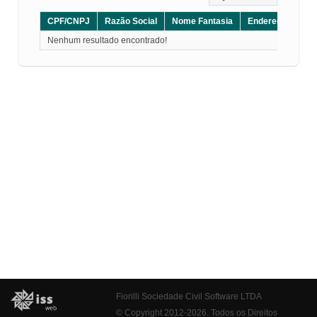
CPF/CNPJ
Razão Social
Nome Fantasia
Endereço
CE
Nenhum resultado encontrado!
Fiorilli Sociedade Civil Software LTDA
© Copyright 2012-2026. Todos os Direitos