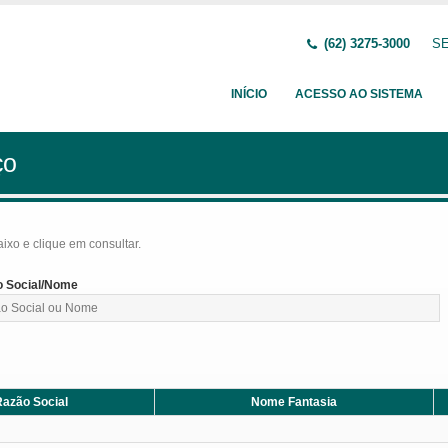
(62) 3275-3000
SE
INÍCIO
ACESSO AO SISTEMA
ço
baixo e clique em consultar.
 Social/Nome
azão Social
Nome Fantasia