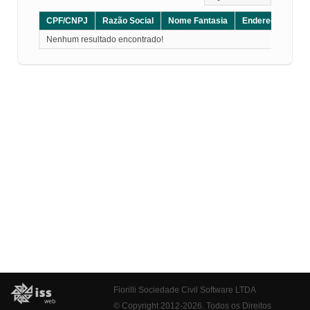
CPF/CNPJ
Razão Social
Nome Fantasia
Endereço
CE
Nenhum resultado encontrado!
Fiorilli Sociedade Civil Software LTDA
© Copyright 2012-2026. Todos os Direitos