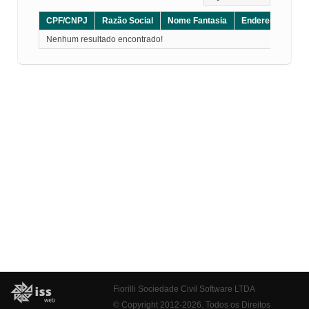
CPF/CNPJ
Razão Social
Nome Fantasia
Endereço
CE
Nenhum resultado encontrado!
Fiorilli Sociedade Civil Software LTDA
© Copyright 2012-2026. Todos os Direitos