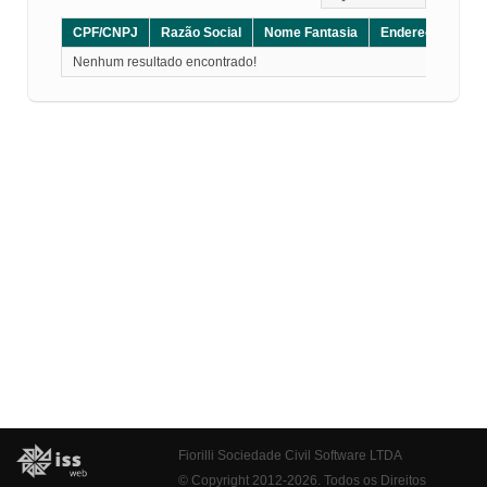
CPF/CNPJ
Razão Social
Nome Fantasia
Endereço
CE
Nenhum resultado encontrado!
Fiorilli Sociedade Civil Software LTDA
© Copyright 2012-2026. Todos os Direitos