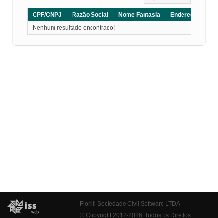
CPF/CNPJ
Razão Social
Nome Fantasia
Endereço
CE
Nenhum resultado encontrado!
Fiorilli Sociedade Civil Software LTDA
© Copyright 2012-2026. Todos os Direitos