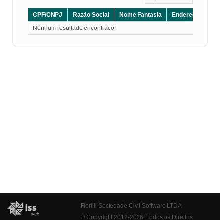
CPF/CNPJ
Razão Social
Nome Fantasia
Endereço
CE
Nenhum resultado encontrado!
Fiorilli Sociedade Civil Software LTDA
© Copyright 2012-2026. Todos os Direitos