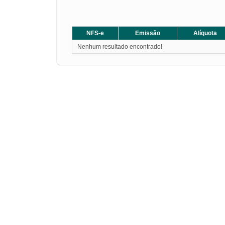
NFS-e
Emissão
Alíquota
Nenhum resultado encontrado!